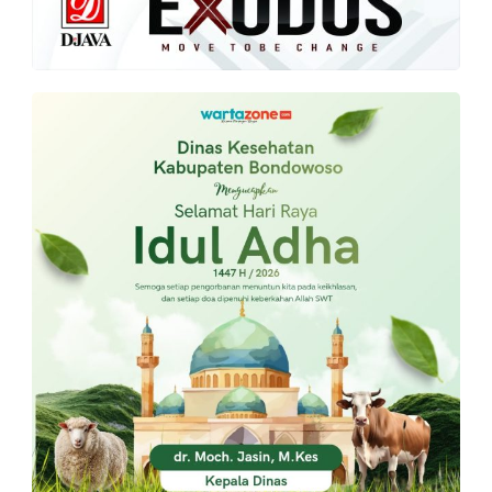
PT.
Balqis
Cyber
Media
Sejahtera