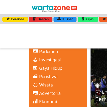
Beranda
Daerah
Kuliner
Opini
HASHTA
Nasional
Regional
Headli
Politik
Parlemen
Investigasi
Gaya Hidup
Peristiwa
Wisata
Peka
Advertorial
Berh
Ekonomi