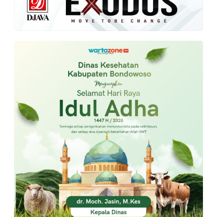
PT.
Balqis
Cyber
Media
Sejahtera