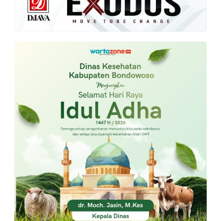
PT.
Balqis
Cyber
Media
Sejahtera