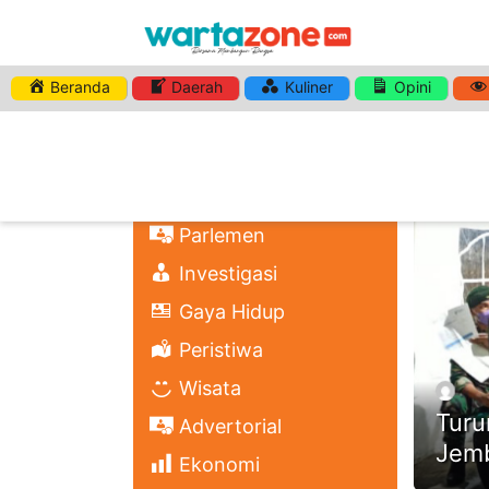
Beranda
Daerah
Kuliner
Opini
HASHTA
Nasional
Regional
Headli
Politik
Parlemen
Investigasi
Gaya Hidup
Peristiwa
Wisata
Turu
Advertorial
Jemb
Ekonomi