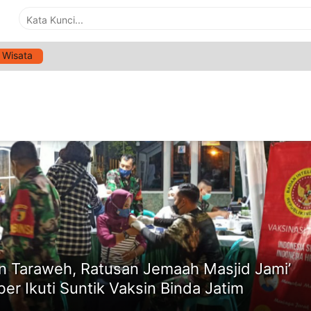
Wisata
G:
MASJID JAMI’ AL BAITUL AMIEN JEMBER
ne
n Taraweh, Ratusan Jemaah Masjid Jami’
er Ikuti Suntik Vaksin Binda Jatim