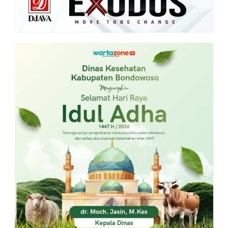
PT.
Balqis
Cyber
Media
Sejahtera