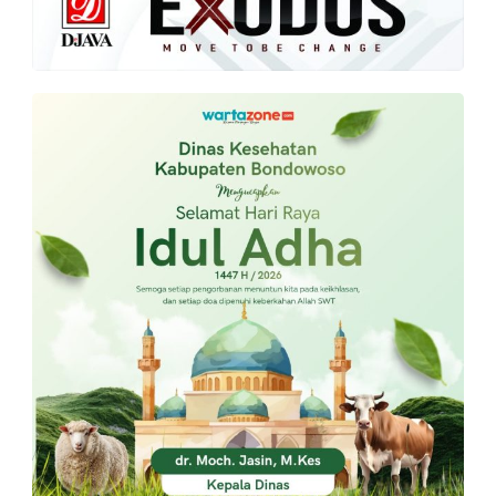
PT.
Balqis
Cyber
Media
Sejahtera