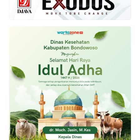
PT.
Balqis
Cyber
Media
Sejahtera