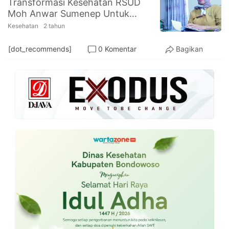
Transformasi Kesehatan RSUD
PT.
Moh Anwar Sumenep Untuk
Balqis
Cyber
Pengelolaan Dokumen Rekam
Kesehatan
2 tahun
Media
Sejahtera
Medis Pasien
[dot_recommends]
0 Komentar
Bagikan