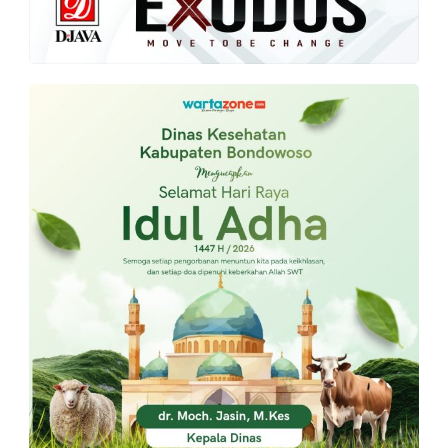
PT.
Balqis
Cyber
Media
Sejahtera