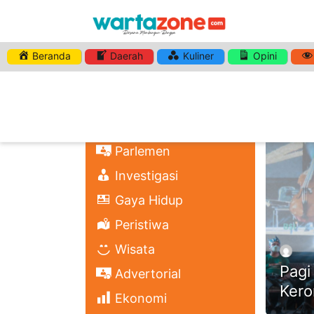
Beranda
Daerah
Kuliner
Opini
HASHTA
Nasional
Regional
Headli
Politik
Parlemen
Investigasi
Gaya Hidup
Peristiwa
Wisata
Pagi
Advertorial
Kero
Ekonomi