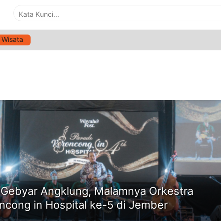
Wisata
G:
PARADE KERONCONG IN HOSPITAL KE-4
ne
 Gebyar Angklung, Malamnya Orkestra
ncong in Hospital ke-5 di Jember