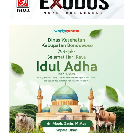
PT.
Balqis
Cyber
Media
Sejahtera