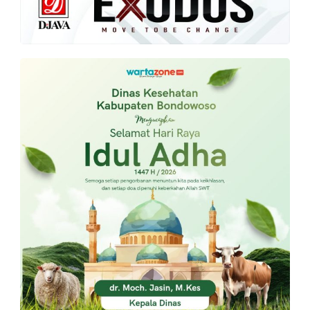
PT.
Balqis
Cyber
Media
Sejahtera