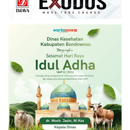
PT.
Balqis
Cyber
Media
Sejahtera