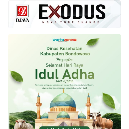
PT.
Balqis
Cyber
Media
Sejahtera