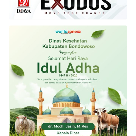
PT.
Balqis
Cyber
Media
Sejahtera