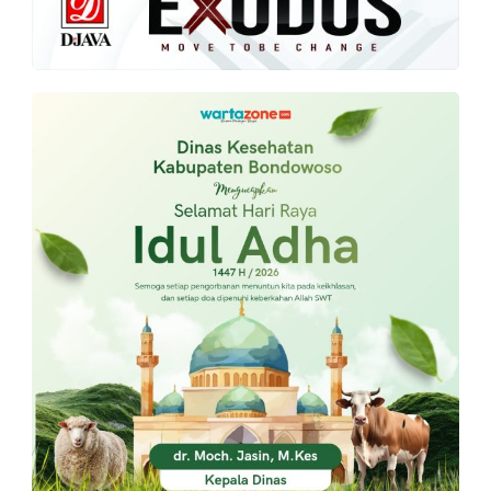
PT.
Balqis
Cyber
Media
Sejahtera