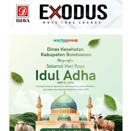
PT.
Balqis
Cyber
Media
Sejahtera