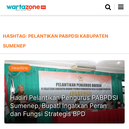
Netizen
Beranda
Daerah
Kuliner
Opini
Nasional
Regional
Politik
Parlemen
Investigasi
Gaya Hidup
Peristiwa
Wisata
Advertorial
Ekonomi
Pendidikan
Religi
Olahraga
HASHTAG:
PELANTIKAN PABPDSI KABUPATEN
SUMENEP
Beranda
About Us
Contact Us
Hak Jawab
Kode Etik
Pedoman Media Siber
Redaksi
Headline
Hadiri Pelantikan Pengurus PABPDSI
Sumenep, Bupati Ingatkan Peran
dan Fungsi Strategis BPD
©
Copyright
2026