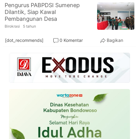
PT.
Pengurus PABPDSI Sumenep
Balqis
Dilantik, Siap Kawal
Cyber
Media
Pembangunan Desa
Sejahtera
Birokrasi
5 tahun
[dot_recommends]
0 Komentar
Bagikan