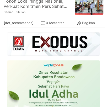
Tokoh Lokal hingga Nasional,
PT.
Perkuat Komitmen Pers Sehat
Balqis
Cyber
dan Profesional
Daerah
8 bulan
Media
Sejahtera
[dot_recommends]
0 Komentar
Bagikan