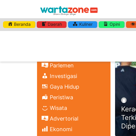
Beranda
Daerah
Kuliner
Opini
HASHTA
Nasional
Regional
Headli
Politik
Parlemen
Investigasi
Gaya Hidup
Peristiwa
Wisata
Kera
Terk
Advertorial
Dipe
Ekonomi