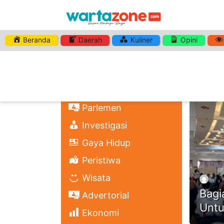
Beranda
Daerah
Kuliner
Opini
HASHTA
Nasional
Regional
Headli
Politik
Parlemen
Investigasi
Gaya Hidup
Peristiwa
Wisata
Bagi
Advertorial
Untu
Ekonomi