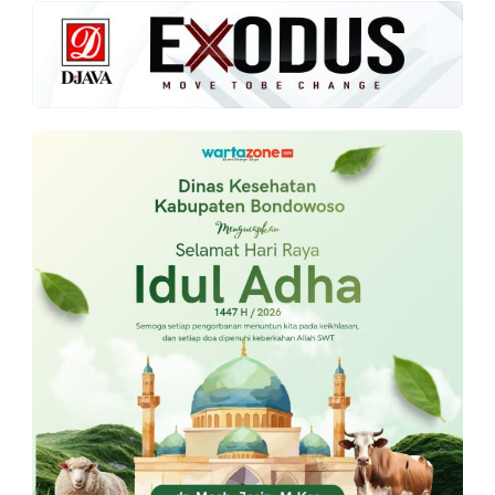
PT.
Balqis
Cyber
Media
Sejahtera