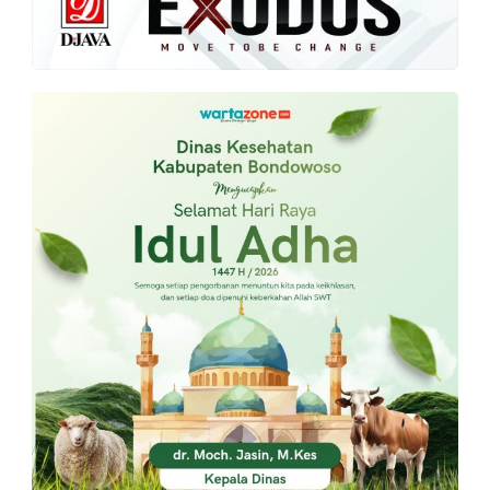
PT.
Balqis
Cyber
Media
Sejahtera