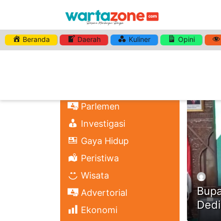
Beranda
Daerah
Kuliner
Opini
HASHTA
Nasional
Regional
Headli
Politik
Parlemen
Investigasi
Gaya Hidup
Peristiwa
Wisata
Bupa
Advertorial
Dedi
Ekonomi