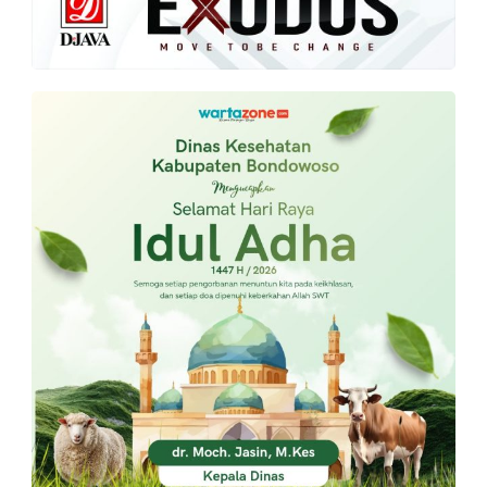
PT.
Balqis
Cyber
Media
Sejahtera