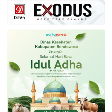
PT.
Balqis
Cyber
Media
Sejahtera