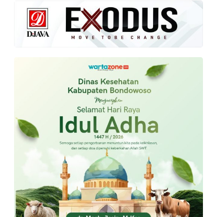
PT.
Balqis
Cyber
Media
Sejahtera