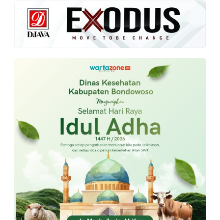
PT.
Balqis
Cyber
Media
Sejahtera