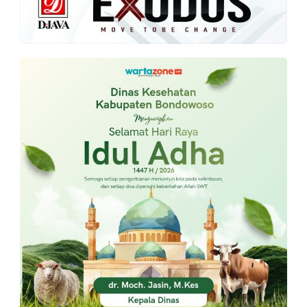
PT.
Balqis
Cyber
Media
Sejahtera