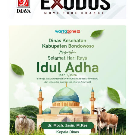
PT.
Balqis
Cyber
Media
Sejahtera