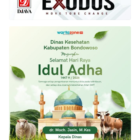
PT.
Balqis
Cyber
Media
Sejahtera