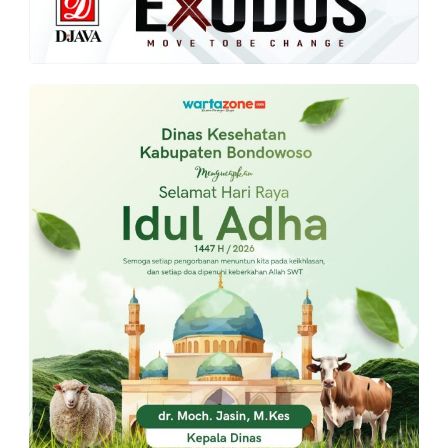
PT.
Balqis
Cyber
Media
Sejahtera