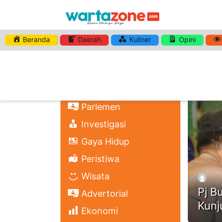
Beranda
Daerah
Kuliner
Opini
HASHTA
Nasional
Regional
Headli
Politik
Parlemen
Investigasi
Gaya Hidup
Peristiwa
Wisata
Pj B
Advertorial
Kunj
Ekonomi