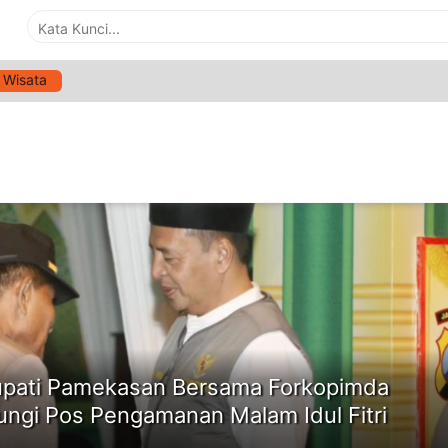
Wisata
G:
POS PENGAMANAN
ne
upati Pamekasan Bersama Forkopimda
ungi Pos Pengamanan Malam Idul Fitri