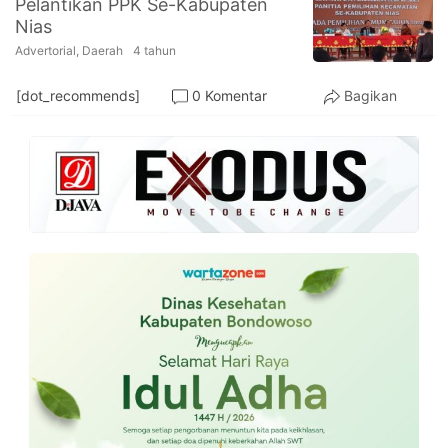
Pelantikan PPK Se-Kabupaten
PT.
Nias
Balqis
Cyber
Advertorial
,
Daerah
4 tahun
Media
Sejahtera
[dot_recommends]
0 Komentar
Bagikan