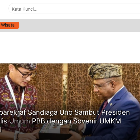
Wisata
G:
PRESIDEN MAJELIS UMUM PBB
ne
arekraf Sandiaga Uno Sambut Presiden
lis Umum PBB dengan Sovenir UMKM
l