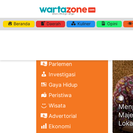
Beranda
Daerah
Kuliner
Opini
HASHTA
Nasional
Regional
Headli
Politik
Parlemen
Investigasi
Gaya Hidup
Peristiwa
Wisata
Menp
Maje
Advertorial
Loka
Ekonomi