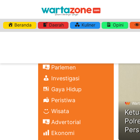
Beranda
Daerah
Kuliner
Opini
HASHTA
Nasional
Regional
Headli
Politik
Parlemen
Investigasi
Gaya Hidup
Peristiwa
Wart
Wisata
Ketu
Polr
Advertorial
Pers
Ekonomi