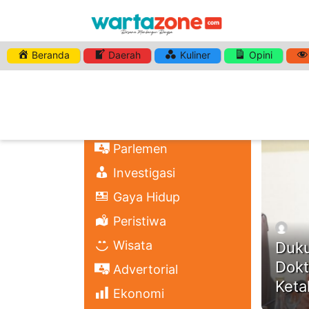
Beranda
Daerah
Kuliner
Opini
HASHTA
Nasional
Regional
Headli
Politik
Parlemen
Investigasi
Gaya Hidup
Peristiwa
Wisata
Duku
Dokt
Advertorial
Keta
Ekonomi