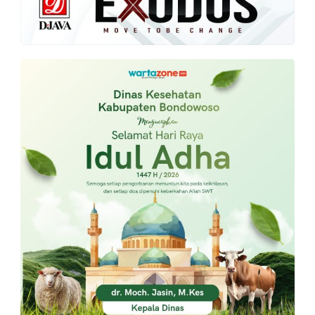
PT.
Balqis
Cyber
Media
Sejahtera