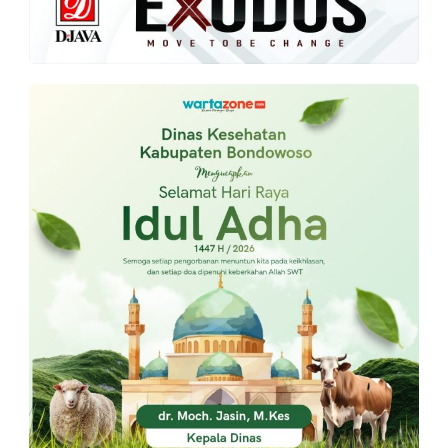
PT.
Balqis
Cyber
Media
Sejahtera