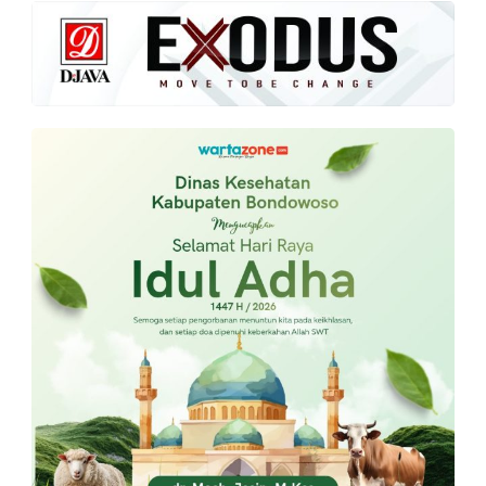
PT.
Balqis
Cyber
Media
Sejahtera