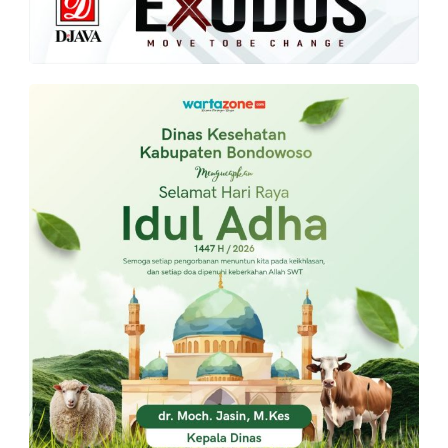
PT.
Balqis
Cyber
Media
Sejahtera