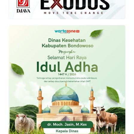
PT.
Balqis
Cyber
Media
Sejahtera