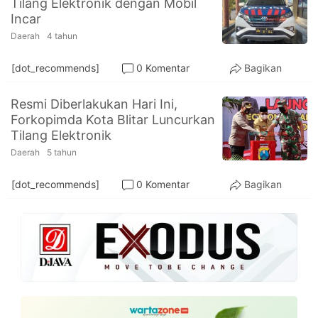
Tilang Elektronik dengan Mobil
PT.
Incar
Balqis
Cyber
Daerah
4 tahun
Media
Sejahtera
[dot_recommends]
0 Komentar
Bagikan
Resmi Diberlakukan Hari Ini,
Forkopimda Kota Blitar Luncurkan
Tilang Elektronik
Daerah
5 tahun
[dot_recommends]
0 Komentar
Bagikan