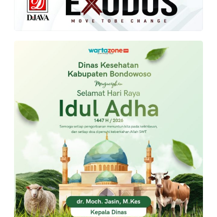
PT.
Balqis
Cyber
Media
Sejahtera