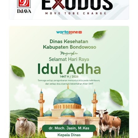
PT.
Balqis
Cyber
Media
Sejahtera