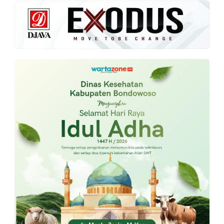
PT.
Balqis
Cyber
Media
Sejahtera