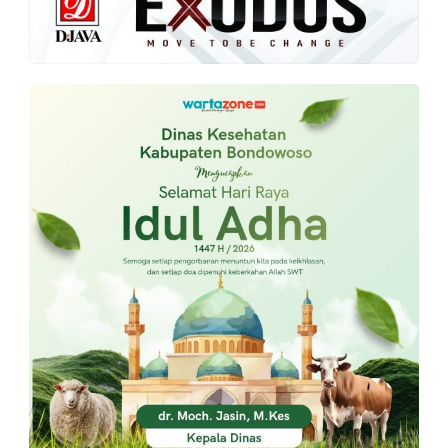
PT.
Balqis
Cyber
Media
Sejahtera