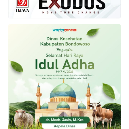
PT.
Balqis
Cyber
Media
Sejahtera