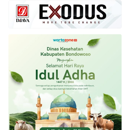
PT.
Balqis
Cyber
Media
Sejahtera